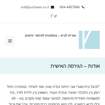
orit@yuchasin.co.il
054-4457566
אורית לביא – גנאלוגית לאיתור יורשים
אודות – הגירסה האישית
"לבעל בית מגורי אבי היתה נכדה נאה, אמי לעתיד, ובמהרה החל
רומן בין הלבלר הצעיר ונכדת הנגיד. נישואין בין ילידת לודז', בת
למשפחה חסידית מיוחסת, למהגר עממי שזה מקרוב בא – לא
יכלו לבוא בחשבון. לכן הזוג הרומנטי ברח מהבית, עבר את גבול