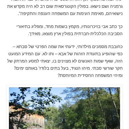
גרמניה ושם נישאו. בפולין הקונגרסאית שום רב לא היה מקדש את
נישואיהם, מאימת העימות עם המשפחה הענפה והתקיפה".
כך כתב אבי בזיכרונותיו, מקמץ בשמות מחד, ומפליג בתיאורי
הסביבה הכלכלית-חברתית בפולין ארץ מוצאו, מאידך.
כחובבת מסמכים מילדותי, ידעתי את שמה הפרטי של סבתא –
כפי שהופיע בתעודת הזהות של אבא – ותו לא. עם המידע המועט
הזה, שאף שמות האנשים לא מצוינים בו, יצאתי למסע המרתק של
חקר שורשי סבתי. מיהו הנגיד, בעל בתים בלודז' באותם ימים?
ומיהי המשפחה החסידית המיוחסת?