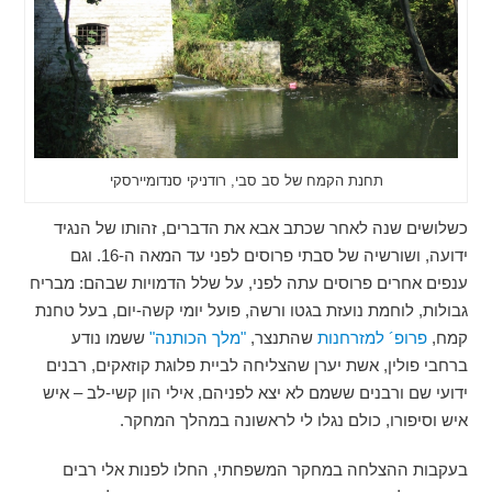
תחנת הקמח של סב סבי, רודניקי סנדומיירסקי
כשלושים שנה לאחר שכתב אבא את הדברים, זהותו של הנגיד
ידועה, ושורשיה של סבתי פרוסים לפני עד המאה ה-16. וגם
ענפים אחרים פרוסים עתה לפני, על שלל הדמויות שבהם: מבריח
גבולות, לוחמת נועזת בגטו ורשה, פועל יומי קשה-יום, בעל טחנת
קמח,
פרופ´ למזרחנות
שהתנצר,
"מלך הכותנה"
ששמו נודע
ברחבי פולין, אשת יערן שהצליחה לביית פלוגת קוזאקים, רבנים
ידועי שם ורבנים ששמם לא יצא לפניהם, אילי הון קשי-לב – איש
איש וסיפורו, כולם נגלו לי לראשונה במהלך המחקר.
בעקבות ההצלחה במחקר המשפחתי, החלו לפנות אלי רבים